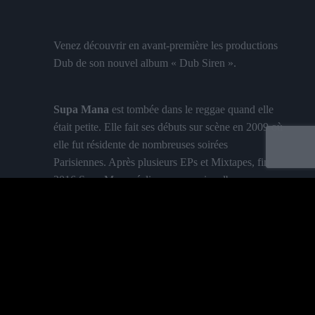
Venez découvrir en avant-première les productions
Dub de son nouvel album « Dub Siren ».
Supa Mana
est tombée dans le reggae quand elle
était petite. Elle fait ses débuts sur scène en 2009 où
elle fut résidente de nombreuses soirées
Parisiennes. Après plusieurs EPs et Mixtapes, fin
2016 Supa Mana réalise son premier album «
Double Trouble » qui nous transporte dans son
atmosphère Dub Champagne. Ses productions
digitales et son charisme lui valent une renommée
en tant que productrice reggae des plus populaires.
Labelled by universa - Distributed by baco
Aujourd’hui, elle revient avec « Dub Siren » ! Dub
Siren revisite les contes de votre enfance d’un
Purchase