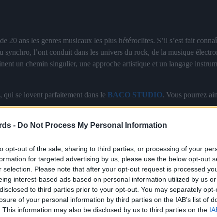
de 20 ans les genres musicaux les plus hétéroclites. S’il s’est fait conna
ou synchro, l’ont conduit dans les univers du rock, de la musique électr
nent un chemin singulier, une approche artistique et un langage instrum
s, qui se lovent parfaitement dans le
BACO STUDIO
. Vous pourrez ai
 Ceccaldi, où clarinette, violon et violoncelle se répondent : « Louange 
rds -
Do Not Process My Personal Information
s d’Aurélien Nafrichoux : « Wind’s Ashes ».
dans un ensemble plus large et feront partie d’un projet à venir : « Crea
to opt-out of the sale, sharing to third parties, or processing of your per
formation for targeted advertising by us, please use the below opt-out s
r selection. Please note that after your opt-out request is processed y
eing interest-based ads based on personal information utilized by us or
disclosed to third parties prior to your opt-out. You may separately opt-
losure of your personal information by third parties on the IAB’s list of
. This information may also be disclosed by us to third parties on the
IA