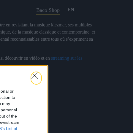
EN
Baco Shop
ître en revisitant la musique klezmer, ses multiples
onique, de la musique classique et contemporaine, et
ental reconnaissables entre tous où s’expriment sa
nsi découvrir en vidéo et en
streaming sur les
»
tion » et « Origin ».
sonal or
ection to
ou may
 personal
out of the
 downstream
B’s List of