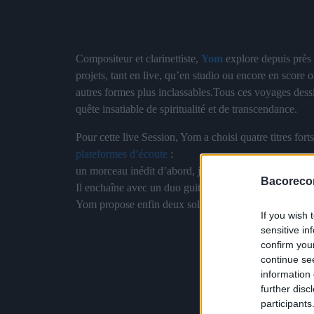
Compositeur et clarinettiste,
Yom
explore depuis près 
projets, tant en live, qu’en studio ou encore en score 
autres formes plus inclassables.Tous ces voyages dessi
quête insatiable de spiritualité et de transcendance.
Pour cette live Session, Yom a choisi quatre titres fort
plateformes d’écoute
:
un morceau inédit d’abord, joué en trio avec les frères
Bacoreco
Il enchaîne avec un duo guitare – clarinette aux côté
Yom propose enfin deux solos inédits, qui s’inscrivent 
If you wish 
sensitive in
confirm you
continue se
information 
further disc
participants