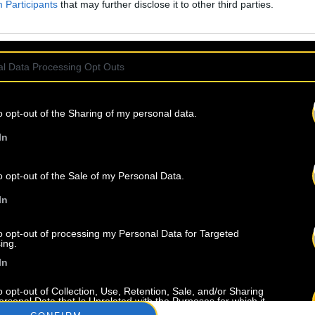
Participants
that may further disclose it to other third parties.
l Data Processing Opt Outs
o opt-out of the Sharing of my personal data.
In
o opt-out of the Sale of my Personal Data.
In
to opt-out of processing my Personal Data for Targeted
About Us
Artists
Contact
ing.
In
o opt-out of Collection, Use, Retention, Sale, and/or Sharing
ersonal Data that Is Unrelated with the Purposes for which it
lected.