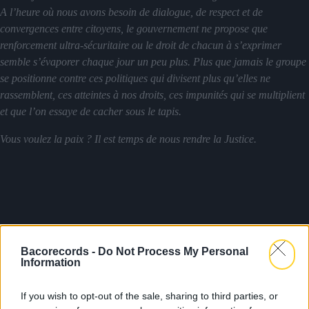
A l’heure où nous avons besoin de dialogue, de respect et de
convergences entre citoyens, le gouvernement ne propose que
renforcement ultra-sécuritaire ou le droit de chacun à s’exprimer
semble s’évaporer chaque jour un peu plus. Plus que jamais le groupe
se positionne contre ces politiques qui divisent plus qu’elles ne
rassemblent, ces atteintes à nos droits, ces impunités qui se multiplient
et que l’on essaye de cacher sous le tapis.
Vous voulez la paix ? Il est temps de nous rendre la Justice.
Bacorecords -
Do Not Process My Personal
Information
If you wish to opt-out of the sale, sharing to third parties, or